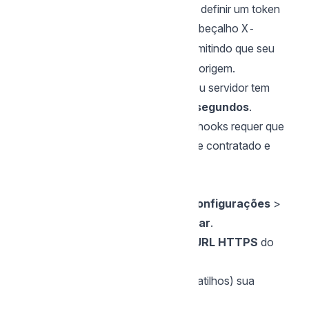
Segurança (Opcional):
Você pode definir um token
de validação. Ele será enviado no cabeçalho
X-
da requisição, permitindo que seu
Webhook-Token
servidor verifique a autenticidade da origem.
Timeout:
O tempo máximo que o seu servidor tem
para responder à requisição é de
15 segundos
.
⚠️ Requisito Prévio:
O uso de Webhooks requer que
o
módulo de API
esteja devidamente contratado e
ativo em sua conta mymento.
Passo a Passo para Configuração
Acesse o painel administrativo em
Configurações
>
Conexões
>
Webhook
>
Configurar
.
No campo correspondente, insira a
URL HTTPS
do
seu sistema que receberá os dados.
Selecione quais
tipos de evento
(gatilhos) sua
aplicação deseja escutar.