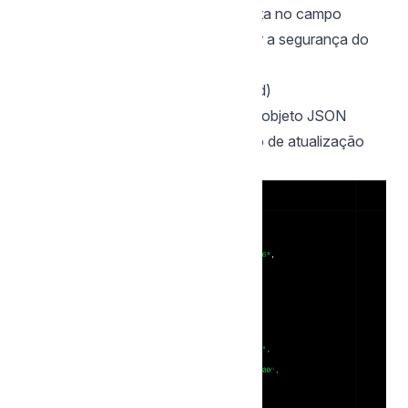
(Opcional)
Defina uma chave secreta no campo
Token de Validação
para aumentar a segurança do
seu endpoint.
Estrutura do JSON Enviado (Payload)
Abaixo, veja um exemplo prático do objeto JSON
enviado pela mymento em uma ação de atualização
(
):
update