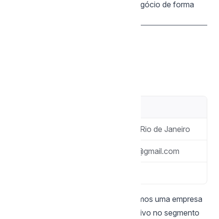
impulsionar o crescimento do seu negócio de forma
prática e estratégica.
Nome
Estação 21
Região
Região dos Lagos, Rio de Janeiro
E-mail
estacaovinteum21@gmail.com
WhatsApp
(22) 997070248
Há mais de 10 anos no mercado, somos uma empresa
de marketing digital com foco exclusivo no segmento