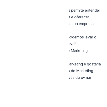
turístico.
Nossa especialização no turismo nos permite entender
as necessidades específicas do setor e oferecer
soluções inovadoras para impulsionar sua empresa
rumo ao sucesso digital.
Entre em contato e descubra como podemos levar o
seu negócio de turismo ao próximo nível!
Faça parte do programa Agências de Marketing
Especialistas
Você também tem uma agência de marketing e gostaria
de fazer parte do programa Agências de Marketing
Especialistas? Entre em contato através do e-mail
especialistas@mymento.com.br
.