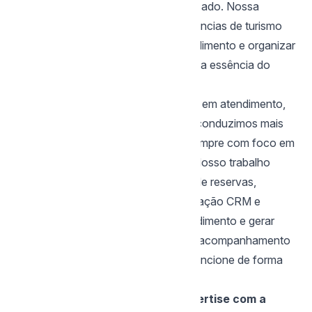
não precisa ser solitário nem complicado. Nossa
assessoria foi criada para apoiar agências de turismo
que querem evoluir, melhorar o atendimento e organizar
seus processos internos sem perder a essência do
negócio.
Com mais de 15 anos de experiência em atendimento,
projetos e experiência do cliente, já conduzimos mais
de 65 projetos de transformação, sempre com foco em
resultados práticos e sustentáveis. Nosso trabalho
inclui a implementação de sistemas de reservas,
configuração de chatbot, implementação CRM e
automações que vão agilizar o atendimento e gerar
mais vendas, além de treinamento e acompanhamento
da operação, garantindo que tudo funcione de forma
integrada e eficiente.
Um dos nossos diferenciais é a
expertise com a