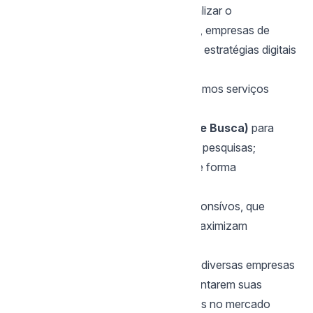
de turismo. Nossa missão é potencializar o
crescimento de agências de viagens, empresas de
passeios e hospedagem por meio de estratégias digitais
personalizadas e eficazes.
Com expertise comprovada, oferecemos serviços
completos, que incluem:
SEO (Otimização para Motores de Busca)
para
posicionar sua empresa no topo das pesquisas;
Tráfego Pago
para atrair clientes de forma
direcionada e eficiente;
Criação de Sites
otimizados e responsívos, que
elevam a experiência do usuário e maximizam
conversões.
Ao longo de uma década, ajudamos diversas empresas
a alcançarem mais visibilidade, aumentarem suas
reservas e expandirem seus negócios no mercado