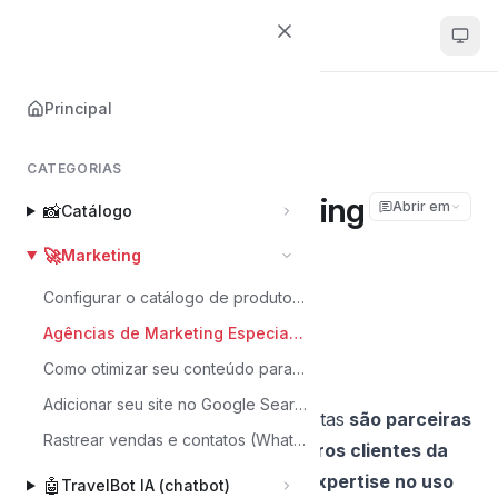
Central de Ajuda
Principal
Principal
🚀
Marketing
Agências de Marketing Especialistas
CATEGORIAS
Agências de Marketing
Abrir em
📸
Catálogo
Especialistas
🚀
Marketing
Configurar o catálogo de produtos no WhatsApp
Johannes
J
Agências de Marketing Especialistas
Última atualização em Jun 9, 2026
Como otimizar seu conteúdo para sites de busca (SEO)
Adicionar seu site no Google Search Console e enviar o Sitemap
As Agências de Marketing Especialistas
são parceiras
Rastrear vendas e contatos (WhatsApp/formulário) no Google Ads
estratégicas que já atendem outros clientes da
mymento e demonstraram alta expertise no uso
🤖
TravelBot IA (chatbot)