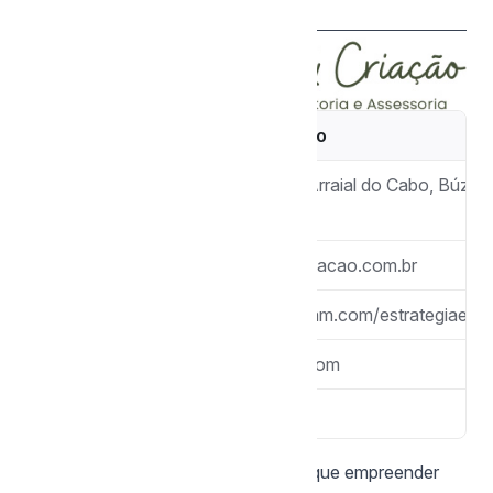
Agências de Marketing Especialistas
Nome
Estratégia e Criação
Região
Região dos Lagos, Arraial do Cabo, Búzios
Cabo Frio
Site
https://estrategiaecriacao.com.br
Instagram
https://www.instagram.com/estrategiaecr
E-mail
rolpacheco@gmail.com
WhatsApp
(11) 97696-8526
Na Estratégia Criação, acreditamos que empreender