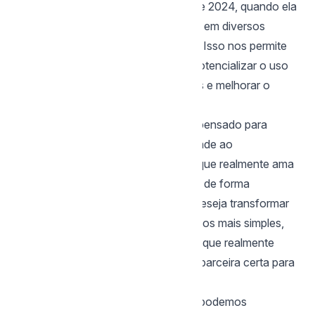
plataforma mymento
, usada desde 2024, quando ela
se tornou parceira oficial do Google, em diversos
projetos com excelentes resultados. Isso nos permite
acelerar a curva de aprendizado e potencializar o uso
da ferramenta para aumentar vendas e melhorar o
relacionamento com os clientes.
Nosso atendimento é 100% online, pensado para
trazer praticidade, eficiência e liberdade ao
empreendedor que deseja focar no que realmente ama
— enquanto vê seu negócio crescer de forma
estruturada e
consistente.Se
você deseja transformar
sua agência de turismo com processos mais simples,
atendimento eficiente e ferramentas que realmente
funcionam, a Estratégia Criação é a parceira certa para
essa jornada.
Entre em contato e descubra como podemos